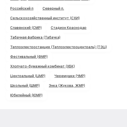
Российский п
Северный п.
Сельскохозяйственный институт (СХИ)
Славянский (СМР)
Стадион Краснодар
Табачная фабрика (Табачка)
Теплоэлектростанция (Теплоэлектроцентраль) (ТЭЦ)
Фестивальный (ФМР)
Хлопчато-бумажный комбинат (ХБК)
Центральный (ЦМР)
Черемушки (ЧМР)
Школьный (ШМР)
Энка (Жукова, ЖМР)
Юбилейный (ЮМР)