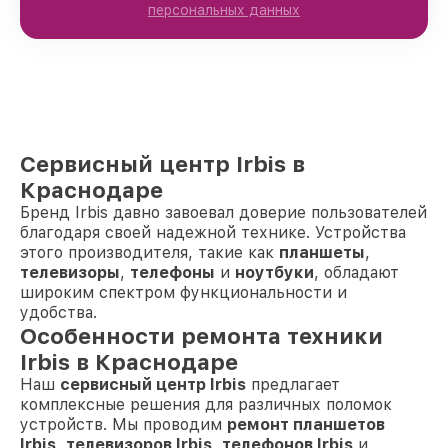
персональных данных
Сервисный центр Irbis в
Краснодаре
Бренд Irbis давно завоевал доверие пользователей
благодаря своей надежной технике. Устройства
этого производителя, такие как
планшеты
,
телевизоры
,
телефоны
и
ноутбуки
, обладают
широким спектром функциональности и
удобства.
Особенности ремонта техники
Irbis в Краснодаре
Наш
сервисный центр Irbis
предлагает
комплексные решения для различных поломок
устройств. Мы проводим
ремонт планшетов
Irbis
,
телевизоров Irbis
,
телефонов Irbis
и