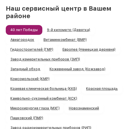
Наш сервисный центр в Вашем
районе
40 лет Победы
9-й километр (Девятка)
Авиагородок
Витаминкомбинат (ВМР)
Гидростроителей (ГМР)
Европея (Немецкая деревня)
Завод измерительных приборов (ЗИП)
Западный обход
Кожевенный завод (Кожзавод)
Комсомольский (КМР)
Краевая клиническая больница (ККБ)
Красная площадь
Камвольно-суконный комбинат (КСК)
Микрохирургия глаза (МХГ)
Новознаменский
Пашковский (ПМР)
Завод радиоизмерительных приборов (РИП)