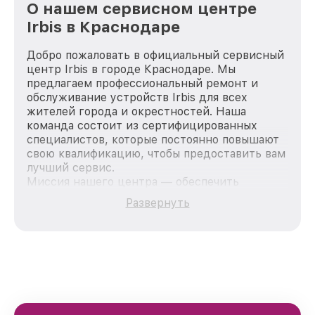
О нашем сервисном центре
Irbis в Краснодаре
Добро пожаловать в официальный сервисный
центр Irbis в городе Краснодаре. Мы
предлагаем профессиональный ремонт и
обслуживание устройств Irbis для всех
жителей города и окрестностей. Наша
команда состоит из сертифицированных
специалистов, которые постоянно повышают
свою квалификацию, чтобы предоставить вам
лучший сервис.
Миссия нашего центра — обеспечить
качественный и доступный ремонт для
Развернуть
каждого пользователя продукции Irbis, вне
зависимости от сложности поломки. Мы
стремимся к тому, чтобы каждый клиент был
удовлетворен скоростью и качеством
предоставляемых услуг. Наша цель — стать
лучшим сервисным центром Irbis в городе
Краснодаре, постоянно повышая уровень
доверия и лояльности наших клиентов.