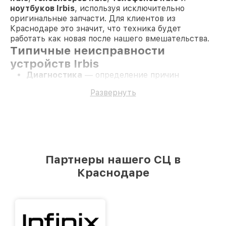
ноутбуков Irbis
, используя исключительно
оригинальные запчасти. Для клиентов из
Краснодаре это значит, что техника будет
работать как новая после нашего вмешательства.
Типичные неисправности
устройств Irbis
Диагностика
— определение причин
неполадок для точного ремонта.
Развернуть
Прошивка
— обновление системы для
улучшения производительности.
Восстановление
— ремонт после
механических повреждений.
Чистка
— удаление пыли и грязи, влияющих
на работу устройств.
Настройка
— оптимизация параметров для
Партнеры нашего СЦ в
максимальной эффективности.
Преимущества обращения в Irbis
Краснодаре
в Краснодаре
Наши клиенты получают ряд преимуществ,
сотрудничая с нами:
Долгосрочная гарантия
— до 3 лет на любые