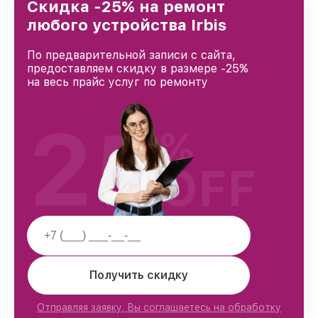
Краснодаре, постоянно повышая уровень
Скидка -25% на ремонт
доверия и лояльности наших клиентов.
любого устройства Irbis
По предварительной записи с сайта,
предоставляем скидку в размере -25%
на весь прайс услуг по ремонту
25
%
OFF
Получить скидку
Отправляя заявку, Вы соглашаетесь на обработку