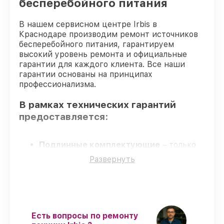
бесперебойного питания
В нашем сервисном центре Irbis в
Краснодаре производим ремонт источников
бесперебойного питания, гарантируем
высокий уровень ремонта и официальные
гарантии для каждого клиента. Все наши
гарантии основаны на принципах
профессионализма.
В рамках технических гарантий
предоставляется:
Подлинные комплектующие
– только
фирменные комплектующие для починки
Развернуть
источников бесперебойного питания.
Квалифицированные специалисты
–
проверенные специалисты с опытом и
аттестацией.
Соблюдение сроков починки
– все
работы выполняются в оговоренные
Есть вопросы по ремонту