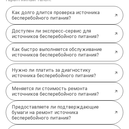
Качественные запчасти
— используем
проверенные комплектующие для работы
Как долго длится проверка источника
вашего ИБП Irbis.
бесперебойного питания?
Удобная оплата
— гибкие способы расчёта за
услуги.
Доверьте ремонт
Доступен ли экспресс-сервис для
источников бесперебойного питания?
профессионалам
Оставьте заявку
, и мы быстро свяжемся с вами
Как быстро выполняется обслуживание
для обсуждения деталей. Ваш источник
источников бесперебойного питания?
бесперебойного питания Irbis будет работать как
новый! +7 (861) 299-37-61 Северная улица, 496/2
Нужно ли платить за диагностику
источника бесперебойного питания?
Меняется ли стоимость ремонта
источников бесперебойного питания?
Предоставляете ли подтверждающие
бумаги на ремонт источника
бесперебойного питания?