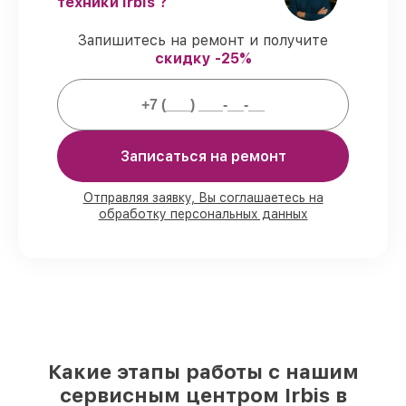
сроки.
техники Irbis ?
Сервис с гарантией
– сервис
проводится с соблюдением гарантийных
Запишитесь на ремонт и получите
обязательств.
скидку -25%
Гарантии сервиса на починку
источников бесперебойного питания:
Записаться на ремонт
80%
работ выполняем в присутствии
владельца
Отправляя заявку, Вы соглашаетесь на
обработку персональных данных
90%
деталей готовы к установке,
остальные заказываются оперативно
Оригинальные комплектующие и
проверенные реплики
– под разные
запросы
85%
починок делаются быстро и без
задержек, сразу после приёма
Какие этапы работы с нашим
Какую ответственность мы берем на
сервисным центром Irbis в
себя перед клиентами: