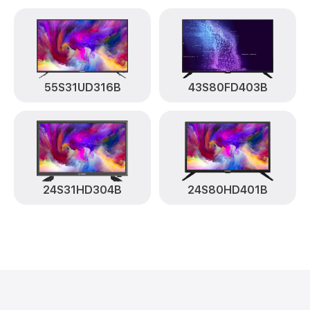
55S31UD316B
43S80FD403B
24S31HD304B
24S80HD401B