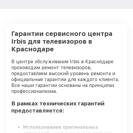
Замена аудиоразъема телевизора Irbis
от 1400₽
Замена кнопки включения телевизора
от 1200₽
Irbis
Замена шлейфа матрицы телевизора
Гарантии сервисного центра
от 1500₽
Irbis
Irbis для телевизоров в
Замена корпуса телевизора Irbis
от 1400₽
Краснодаре
Замена трансформаторов подсветки
от 1800₽
В центре обслуживания Irbis в Краснодаре
телевизора Irbis
производим ремонт телевизоров,
предоставляем высокий уровень ремонта и
официальные гарантии для каждого клиента.
Все наши гарантии основаны на принципах
профессионализма.
В рамках технических гарантий
предоставляется:
Использование оригинальных