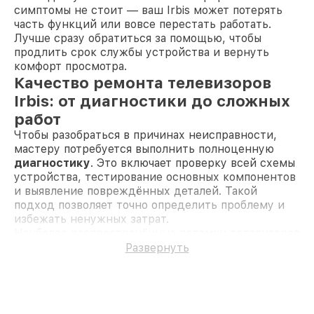
симптомы не стоит — ваш Irbis может потерять
часть функций или вовсе перестать работать.
Лучше сразу обратиться за помощью, чтобы
продлить срок службы устройства и вернуть
комфорт просмотра.
Качество ремонта телевизоров
Irbis: от диагностики до сложных
работ
Чтобы разобраться в причинах неисправности,
мастеру потребуется выполнить полноценную
диагностику
. Это включает проверку всей схемы
устройства, тестирование основных компонентов
и выявление повреждённых деталей. Такой
подход позволяет точно определить проблему и
избежать ненужных затрат.
Наиболее распространённые поломки телевизоров
Irbis включают:
Развернуть
Неисправность матрицы
— появляются
полосы, пятна или изображение полностью
отсутствует.
Проблемы с подсветкой
— экран