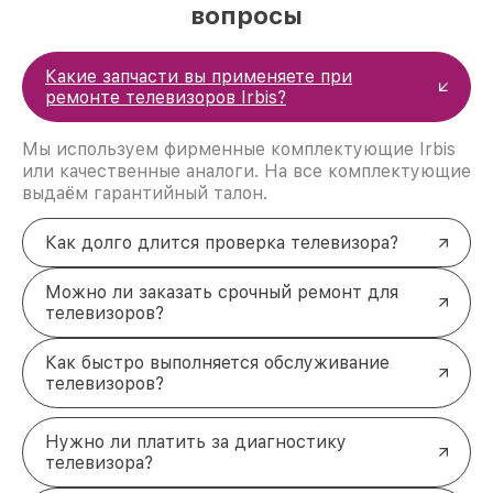
вопросы
Оригинальные запчасти
с гарантией
качества, чтобы ваш Irbis работал, как новый.
Быстрые сроки
ремонта — большинство
работ выполняется в течение одного дня.
Какие запчасти вы применяете при
Удобство
— возможен выезд мастера или
ремонте телевизоров Irbis?
доставка устройства в сервис.
Каждую работу мы завершаем тестированием,
Мы используем фирменные комплектующие Irbis
чтобы убедиться, что телевизор полностью
или качественные аналоги. На все комплектующие
исправен. Вы получаете гарантию на все
выдаём гарантийный талон.
выполненные работы и установленные детали.
Сервисный ремонт вашего Irbis —
Как долго длится проверка телевизора?
надёжно и доступно
Готовы вернуть своему телевизору
Можно ли заказать срочный ремонт для
работоспособность?
Оставьте заявку
, и наш
телевизоров?
специалист перезвонит вам в течение 5 минут,
чтобы уточнить детали и предложить удобное
Как быстро выполняется обслуживание
время для ремонта. Мы гарантируем
телевизоров?
профессиональный подход и доступные цены.
Звоните: +7 (861) 299-37-61 или приходите по
адресу: Северная улица, 496/2.
Нужно ли платить за диагностику
телевизора?