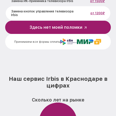
Замена ИК-приемника телевизора Irbis
от 1500₽
Замена кнопок управления телевизора
от 1200₽
Irbis
Замена конденсатора телевизора Irbis
от 1600₽
Здесь нет моей поломки
Замена платы обработки видеосигнала
от 1800₽
телевизора Irbis
Принимаем все формы оплаты
Замена предохранителя телевизора
от 1500₽
Irbis
Замена резистора телевизора Irbis
от 1500₽
Замена сигнальной платы телевизора
от 1300₽
Наш сервис Irbis в Краснодаре в
Irbis
цифрах
Прошивка / разблокировка телевизора
от 900₽
Irbis
Сколько лет на рынке
Замена контроллера питания
от 2100₽
(мультиконтроллера) телевизора Irbis