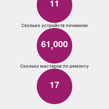
1
1
Комплексная чистка телевизора Irbis
от 1400₽
Замена блока питания телевизора Irbis
от 1500₽
Ремонт блока управления телевизора
от 1000₽
Irbis
Сколько устройств починили
Замена контроллера телевизора Irbis
от 1300₽
6
1
0
0
0
,
Замена лампы подсветки телевизора
от 1200₽
Irbis
Прошивка блока управления телевизора
от 900₽
Irbis
Сколько мастеров по ремонту
Ремонт цепи питания телевизора Irbis
от 1800₽
Замена модуля Wi-Fi телевизора Irbis
от 1000₽
1
7
Замена разъёмов (HDMI, DVI, Дисплей
от 1200₽
порта) телевизора Irbis
Замена USB порта телевизора Irbis
от 1200₽